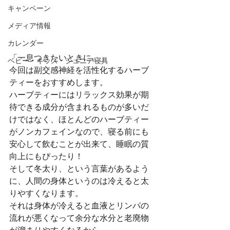
キャンペーン
メディア情報
カレンダー
「一息つきたいときに。」 
ベビー・キッズ・ジュニア寝具
今回は副交感神経を活性化するハーブ
ティーをおすすめします。 
ハーブティーにはリラックス効果が期
待できる成分が含まれるものが多いだ
けではなく、ほとんどのハーブティー
がノンカフェインなので、寝る前にも
安心して飲むことが出来て、睡眠の質
向上にもぴったり！ 
そして冬太り、という言葉があるよう
に、人間の身体というのは冷えると太
りやすくなります。 
それは身体が冷えると血液とリンパの
流れが悪くなって余分な水分と老廃物