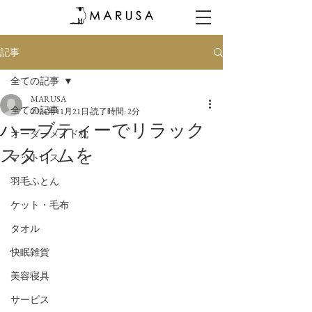
記事
全ての記事
MARUSA
全ての記事
2024年11月21日
読了時間: 2分
ハーブティーでリラック
オーダーメイド枕
スタイムを
マットレス
羽毛ふとん
ケット・毛布
タオル
快眠雑貨
美容寝具
サービス