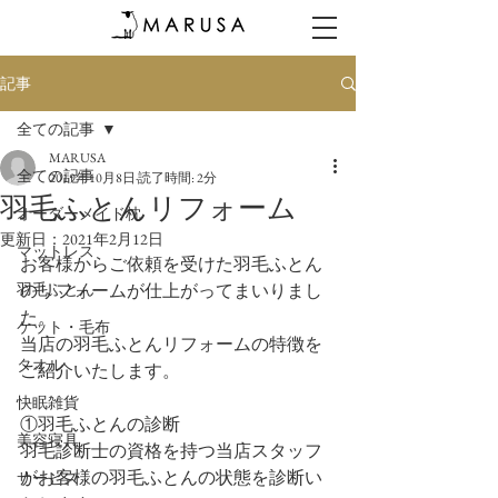
記事
全ての記事
MARUSA
全ての記事
2019年10月8日
読了時間: 2分
羽毛ふとんリフォーム
オーダーメイド枕
更新日：
2021年2月12日
マットレス
お客様からご依頼を受けた羽毛ふとん
羽毛ふとん
のリフォームが仕上がってまいりまし
た。
ケット・毛布
当店の羽毛ふとんリフォームの特徴を
タオル
ご紹介いたします。
快眠雑貨
①羽毛ふとんの診断
美容寝具
羽毛診断士の資格を持つ当店スタッフ
がお客様の羽毛ふとんの状態を診断い
サービス