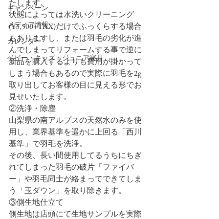
たします。
キャンペーン
状態によっては水洗いクリーニング
メディア情報
(¥3,500+TAX)だけでふっくらする場合
もありますし、または羽毛の劣化が進
カレンダー
んでしまってリフォームする事で逆に
ベビー・キッズ・ジュニア寝具
新品を購入するよりも費用が掛かって
しまう場合もあるので実際に羽毛を2g
取り出してお客様の目に見える形でお
見せいたします。
②洗浄・除塵
山梨県の南アルプスの天然水のみを使
用し、業界基準を遥かに上回る「西川
基準」で羽毛を洗浄。
その後、長い間使用してるうちにちぎ
れてしまった羽毛の破片「ファイバ
ー」や羽毛同士が絡まってできてしま
う「玉ダウン」を取り除きます。
③側生地仕立て
側生地は店頭にて生地サンプルを実際