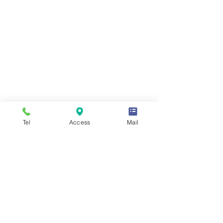
Tel
Access
Mail
コメント
クリスマスギフ
コメントを追加…
枕の汚れをシャットアウ
ト【ガードラップ】