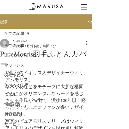
記事
全ての記事
MARUSA
全ての記事
2019年11月9日
読了時間: 1分
PureMorris羽毛ふとんカバ
オーダーメイド枕
ー
マットレス
19世紀のイギリス人デザイナーウィリ
羽毛ふとん
アムモリス。
ケット・毛布
草木や花などをモチーフに大胆な構図
やどこかオリエンタルなムードを感じ
タオル
させる作風が特徴で、没後100年以上経
快眠雑貨
った今でも非常にファンが多いデザイ
ナーです。
美容寝具
写真のピュアモリスシリーズはウィリ
サービス
アムモリスのデザインを現代風に解釈