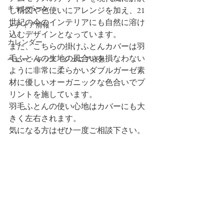
キャンペーン
し構図や色使いにアレンジを加え、21
世紀の今のインテリアにも自然に溶け
メディア情報
込むデザインとなっています。
カレンダー
また、こちらの掛けふとんカバーは羽
毛ふとんの生地の風合いを損なわない
ベビー・キッズ・ジュニア寝具
ように非常に柔らかいダブルガーゼ素
材に優しいオーガニックな色合いでプ
リントを施しています。
羽毛ふとんの使い心地はカバーにも大
きく左右されます。
気になる方はぜひ一度ご相談下さい。